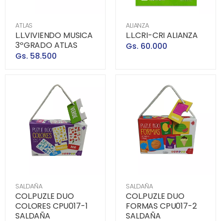
ATLAS
ALIANZA
L.L.VIVIENDO MUSICA
L.L.CRI-CRI ALIANZA
3ºGRADO ATLAS
Gs. 60.000
Gs. 58.500
SALDAÑA
SALDAÑA
COL.PUZLE DUO
COL.PUZLE DUO
COLORES CPU017-1
FORMAS CPU017-2
SALDAÑA
SALDAÑA