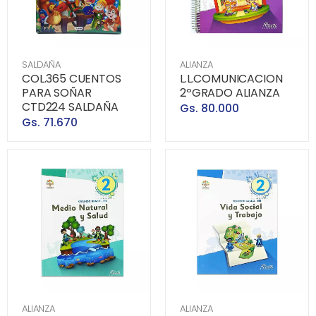
SALDAÑA
ALIANZA
COL.365 CUENTOS
L.L.COMUNICACION
PARA SOÑAR
2ºGRADO ALIANZA
CTD224 SALDAÑA
Gs. 80.000
Gs. 71.670
ALIANZA
ALIANZA