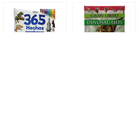
SALDAÑA
SALDAÑA
COL.365 HECHOS
COL.EL GRAN LIBRO
ASOMBROSOS
DE LOS
CTD219 SALDAÑA
DINOSAURIOS
SALDAÑA
Gs. 127.759
Gs. 130.082