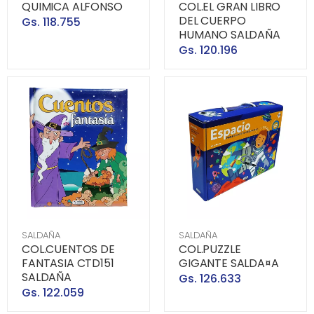
QUIMICA ALFONSO
COL.EL GRAN LIBRO
DEL CUERPO
Gs. 118.755
HUMANO SALDAÑA
Gs. 120.196
SALDAÑA
SALDAÑA
COL.CUENTOS DE
COL.PUZZLE
FANTASIA CTD151
GIGANTE SALDA¤A
SALDAÑA
Gs. 126.633
Gs. 122.059