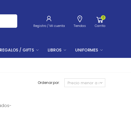
0
Registro / Mi cuenta
Tiendas
Carrito
REGALOS / GIFTS
LIBROS
UNIFORMES
Ordenar por:
tados-