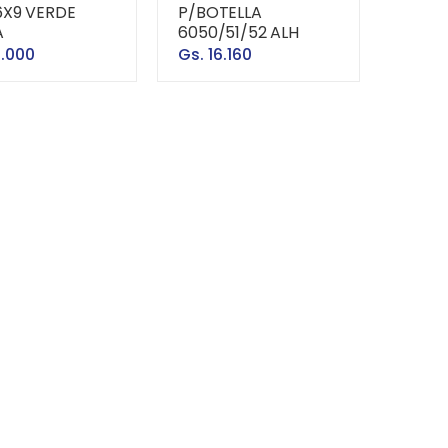
6X9 VERDE
P/BOTELLA
A
6050/51/52 ALH
6.000
Gs. 16.160