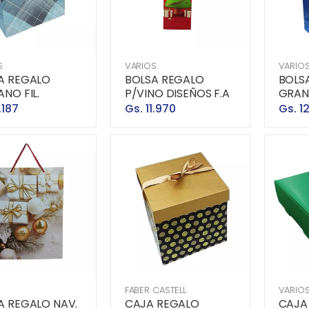
S
VARIOS
VARIO
A REGALO
BOLSA REGALO
BOLS
NO FIL.
P/VINO DISEÑOS F.A
GRAND
.187
Gs. 11.970
Gs. 1
FABER CASTELL
VARIO
A REGALO NAV.
CAJA REGALO
CAJA