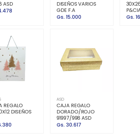
8 ASD
DISEÑOS VARIOS
30X2
GDE F.A
P&CI
4.478
Gs. 15.000
Gs. 1
S
ASD
A REGALO
CAJA REGALO
0X12 DISEÑOS
DORADO/ROJO
91997/998 ASD
6.380
Gs. 30.617